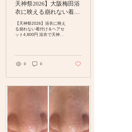
天神祭2026】大阪梅田浴
衣に映える崩れない着付
け＆ヘアセット4,800円
【天神祭2026】浴衣に映え
る崩れない着付け＆ヘアセ
ット4,800円 浴衣で天神祭
へ♪夜まで崩れない着付け
＋ヘアセット4,800円
【7/24・25】浴衣ヘアセッ
ト迷子さんへ。天神祭限定
クーポンおすすめ！！
0
0