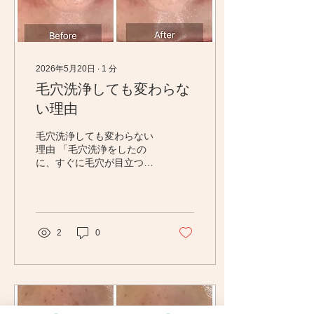
2026年5月20日
∙
1
分
毛穴洗浄しても変わらな
い理由
毛穴洗浄しても変わらない
理由 「毛穴洗浄をしたの
に、すぐに毛穴が目立つ」
「何度も毛穴ケアしている
のに変化が分からない」そ
んなお悩みはありません
か？ 鼻の黒ずみや角栓は、
皮脂や古い角質の詰まりが
2
0
関係していることが多いで
すが、頬の開き毛穴やたる
み毛穴は、乾燥・ハリ不
足・肌のキメの乱れが関係
していることもあります。