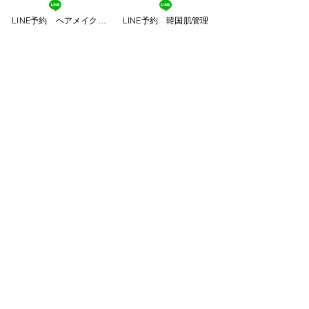
LINE予約 ヘアメイク専門
LINE予約 韓国肌管理
2026年5月20日
∙
5
分
毛穴ケアしても改善しな
い理由｜黒ずみ・開き・
たるみ毛穴は“原因別ケ
毛穴ケアしても改善しない
ア”が大切
理由｜黒ずみ・開き・たる
み毛穴は“原因別ケア”が大
切
3
0