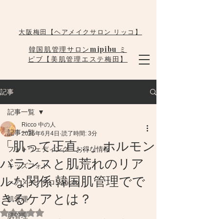
大阪梅田韓国肌管理 mipibu
大阪梅田【ヘアメイクサロン リッコ】
韓国肌管理サロンmipibu ミ
ピブ【美肌管理エステ梅田】
記事
記事一覧
Ricco 中の人
記事一覧
2025年6月4日
読了時間: 3分
「肌って正直…」ホルモン
フォトウェディング お得な情報
バランスと肌荒れのリア
キッズフォト
ルな関係 韓国肌管理でで
ヘアメイクサロンRicco
きるケアとは？
肌管理
5つ星のうちNaNと評価されています。
肌管理