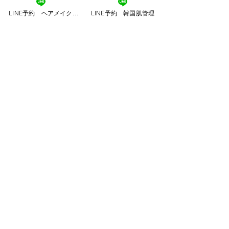
をご提案
しています。
LINE予約 ヘアメイク専門
LINE予約 韓国肌管理
ホルモンバランス・ストレス・腸内環
境など、
内側から整える肌ケア
を一緒
に始めてみませんか？
“肌と心が整うと、生き方まで軽くな
る。”
そんな実感を、あなたにもお届けでき
たら嬉しいです。
「肌って正直…」ホルモンバランスと
肌荒れのリアルな関係 韓国肌管理でで
きるケアとは？
肌管理