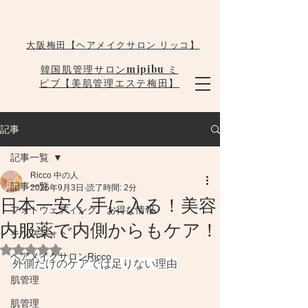
大阪梅田韓国肌管理 mipibu
大阪梅田【ヘアメイクサロン リッコ】
韓国肌管理サロンmipibu ミ
ピブ【美肌管理エステ梅田】
記事
記事一覧
Ricco 中の人
記事一覧
2025年9月3日
読了時間: 2分
日本一安く手に入る！美容
フォトウェディング お得な情報
内服薬で内側からもケア！
キッズフォト
5つ星のうちNaNと評価されています。
ヘアメイクサロンRicco
外側だけのケアでは足りない理由
肌管理
肌管理