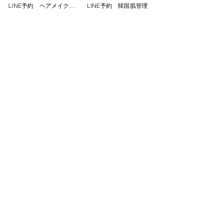
Instagram：@mipibu_hadakanri　　専
LINE予約 ヘアメイク専門
LINE予約 韓国肌管理
用LINE　@hadakanri_mipibu
#プラピール
#ムルストック
#毛穴ケア 
#
韓国肌管理
#フェイシャルエステ大阪
#
肌質改善
#梅田エステ
#毛穴ケア#大阪
韓国肌管理#フェイシャルエステ#肌質
改善#毛穴洗浄#くすみケア#ニキビケア
#シミケア#韓国肌管理#毛穴#梅田エス
テ#茶屋町エステ#大阪フェイシャル#大
阪ピーリング#韓国肌管理大阪#梅田毛
穴ケア#梅田フェイシャル#梅田ピーリ
ング#大阪肌管理#プラピール梅田
ミピブ
大阪韓国式肌管理
韓国肌管理
肌管理
大阪
梅田韓国式肌管理
美容医療
肌管理